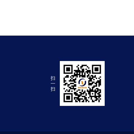
扫
一
扫